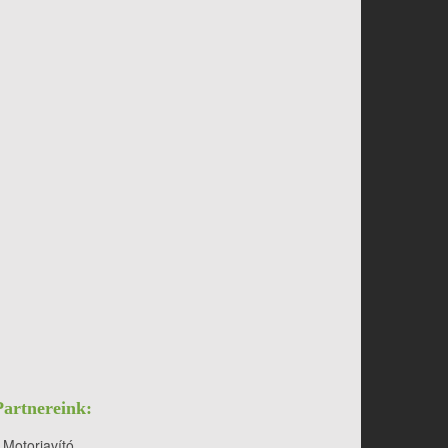
Partnereink:
Motorjavító