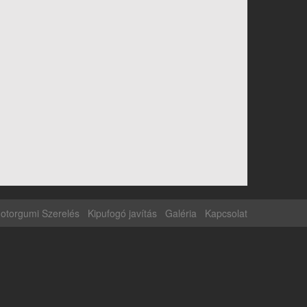
otorgumi Szerelés
Kipufogó javítás
Galéria
Kapcsolat