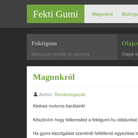
Fekti Gumi
Magunkról
Motorgu
Motorgumiszerelés | Motorgumi a profiktól!
Fektigum
Olajc
Motorgumi javítás és szerelés
Olajok é
Magunkról
Author:
Rendszergazda
Kedves motoros barátaink!
Köszönöm hogy felkerested a fektigumi.hu oldalunkat
Ha gyors kiszolgálást szeretnél feltétlenül egyeztess 