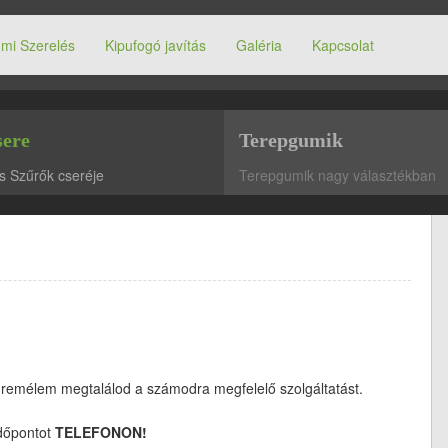
mi Szerelés
Kipufogó javítás
Galéria
Kapcsolat
sere
Terepgumik
s Szűrők cseréje
Terepgumik nagy választékban
 remélem megtalálod a számodra megfelelő szolgáltatást.
időpontot
TELEFONON!