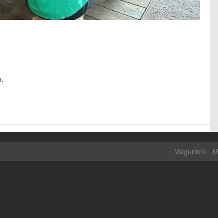
n.
Magunkról
M