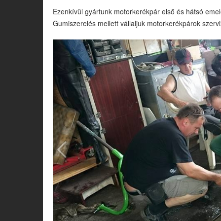
Ezenkívül gyártunk motorkerékpár első és hátsó emel
Gumiszerelés mellett vállaljuk motorkerékpárok szerviz