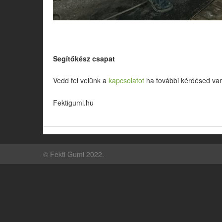
Segítőkész csapat
Vedd fel velünk a
kapcsolatot
ha további kérdésed va
Fektigumi.hu
©
Fekti Gumi
2022
.